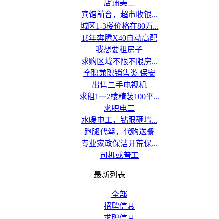
店铺美工
宾馆前台，超市收银...
城区1-3楼价格在80万...
18年奔腾X40自动高配
我想要租房子
求购区域不限不限房...
全职兼职销售类 保安
出售二手电视机
求租1一2楼精装100平...
求职电工
水暖电工，钻眼砸墙...
跑腿代驾，代购送餐
专业家政保洁开荒保...
司机或普工
最新列表
全部
招聘信息
求职信息