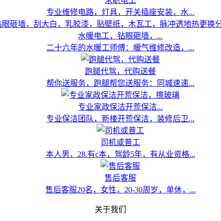
求职电工
专业维修电路，灯具，开关插座安装，水...
水暖电工，钻眼砸墙，...
二十六年的水暖工师傅：暖气维修改造，...
跑腿代驾，代购送餐
帮你送服务，跑腿帮您送服务：同城速递...
专业家政保洁开荒保洁...
专业保洁团队，新楼开荒保洁，装修后卫...
司机或普工
本人男，28.有c本，驾龄5年，有从业资格...
售后客服
售后客服20名，女性，20-30周岁，单休，...
关于我们