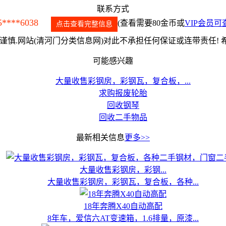
联系方式
5****6038
(查看需要80金币或
VIP会员可
点击查看完整信息
慎.网站(清河门分类信息网)对此不承担任何保证或连带责任!
可能感兴趣
大量收售彩钢房，彩钢瓦，复合板，...
求购报废轮胎
回收钢琴
回收二手物品
最新相关信息
更多>>
大量收售彩钢房，彩钢...
大量收售彩钢房，彩钢瓦，复合板，各种...
18年奔腾X40自动高配
8年车，爱信六AT变速箱，1.6排量，原漆...