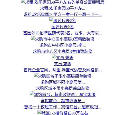
求租:欢乐家园50平方左...
求租:欢乐家园50平方一室一厅一厨一卫一...
医药代表2名
基因公司招聘医药代表2名，要求：大专以...
求购市中心区小高层3室...
求购市中心区小高层3室精致装修
文员 兼职
曾做企业官网，阿里 淘宝代运营及网格销...
求购区域不限小高层简...
求购区域不限小高层简单装修
宾馆前台，超市收银员...
想找一个夜班工作，宾馆前台，超市收银...