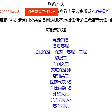
联系方式
2****0288
(查看需要80金币或
VIP会员可
点击查看完整信息
慎.网站(清河门分类信息网)对此不承担任何保证或连带责任!
可能感兴趣
电话销售
售后客服
急招保洁，保安，客服，工程
切配工
车间女工
家庭保洁师
店铺美工
医药代表2名
车险内勤1名
外贸人员
货车司机b2
客车司机