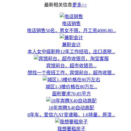
最新相关信息
更多>>
电话销售
电话销售50名，男女不限，月工资4000-80...
兼职会计
本人女中级职称12年工作经验，出口退税...
宾馆前台，超市收银员...
想找一个夜班工作，宾馆前台，超市收银...
城区1-3楼价格在80万左...
面积要求70-85平方
18年奔腾X40自动高配
8年车，爱信六AT变速箱，1.6排量，原漆...
我想要租房子